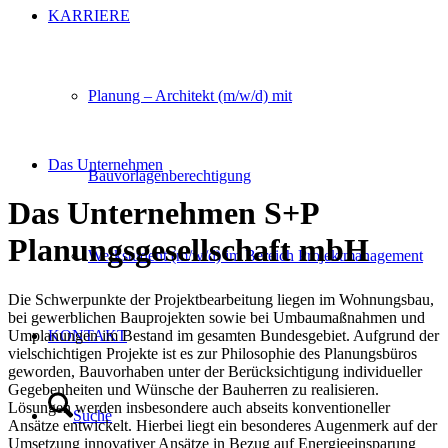
KARRIERE
Planung – Architekt (m/w/d) mit
Das Unternehmen
Bauvorlagenberechtigung
Das Unternehmen S+P
Planungsgesellschaft mbH
Werkstudent (m/w/d) im Bereich Projektmanagement
Die Schwerpunkte der Projektbearbeitung liegen im Wohnungsbau,
bei gewerblichen Bauprojekten sowie bei Umbaumaßnahmen und
Umplanungen im Bestand im gesamten Bundesgebiet. Aufgrund der
KONTAKT
vielschichtigen Projekte ist es zur Philosophie des Planungsbüros
geworden, Bauvorhaben unter der Berücksichtigung individueller
Gegebenheiten und Wünsche der Bauherren zu realisieren.
Lösungen werden insbesondere auch abseits konventioneller
Suche
Ansätze entwickelt. Hierbei liegt ein besonderes Augenmerk auf der
Umsetzung innovativer Ansätze in Bezug auf Energieeinsparung